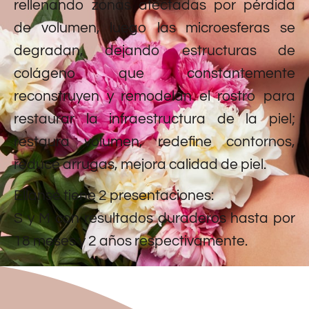
rellenando zonas afectadas por pérdida
de volumen, luego las microesferas se
degradan, dejando estructuras de
colágeno que constantemente
reconstruyen y remodelan el rostro para
restaurar la infraestructura de la piel;
restaura volumen, redefine contornos,
reduce arrugas, mejora calidad de piel.
Ellansé tiene 2 presentaciones:
S y M con resultados duraderos hasta por
18 meses y 2 años respectivamente.