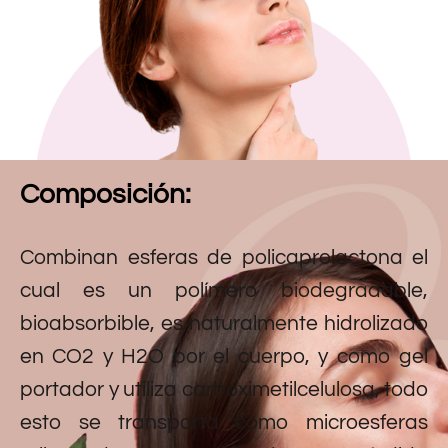
Composición:
Combinan esferas de policaprolactona el
cual es un polímero biodegradable,
bioabsorbible, es naturalmente hidrolizado
en CO2 y H2O por el cuerpo, y como gel
portador y utiliza carboximetilcelulosa, todo
esto se transporta como microesferas