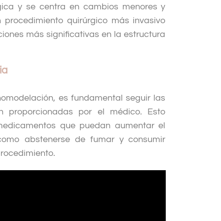
gica y se centra en cambios menores y
un procedimiento quirúrgico más invasivo
ciones más significativas en la estructura
ia
nomodelación, es fundamental seguir las
ón proporcionadas por el médico. Esto
s medicamentos que puedan aumentar el
como abstenerse de fumar y consumir
 procedimiento.