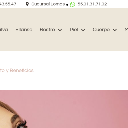
43.55.47
Sucursal Lomas
55.91.31.71.92
ilva
Ellansé
Rostro
Piel
Cuerpo
M
o y Beneficios