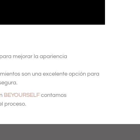
 para mejorar la apariencia
imientos son una excelente opción para
segura.
en
BEYOURSELF
contamos
el proceso.