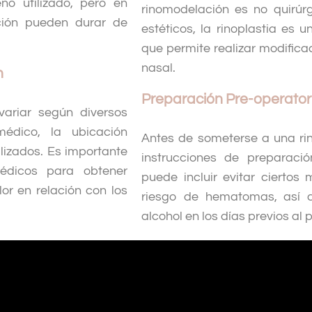
eno utilizado, pero en
rinomodelación es no quirúr
ación pueden durar de
estéticos, la rinoplastia es 
que permite realizar modifica
nasal.
n
Preparación Pre-operator
variar según diversos
médico, la ubicación
Antes de someterse a una ri
ilizados. Es importante
instrucciones de preparaci
médicos para obtener
puede incluir evitar cierto
lor en relación con los
riesgo de hematomas, así 
alcohol en los días previos al